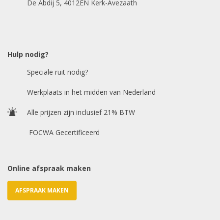
De Abdij 5, 4012EN Kerk-Avezaath
Model auto
*
Hulp nodig?
Speciale ruit nodig?
Chasis / VIN nummer
Werkplaats in het midden van Nederland
Alle prijzen zijn inclusief 21% BTW
E-mailadres
*
FOCWA Gecertificeerd
Online afspraak maken
AFSPRAAK MAKEN