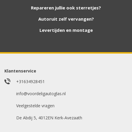
nieuwe autoruiten aan onze website. Staat uw
Repareren jullie ook sterretjes?
ruit er niet tussen? Grote kans dat wij deze wel
hebben. Vul het formulier in en wij nemen
Autoruit zelf vervangen?
contact met u op.
Levertijden en montage
Aanvraag via whatsapp
Wilt u snel antwoord? Stuur ons een
whatsappje met foto van de ruit en uw auto
gegevens.
Klantenservice
Uw merk auto
*
+31634928451
info@voordeligautoglas.nl
Veelgestelde vragen
Bouwjaar
*
De Abdij 5, 4012EN Kerk-Avezaath