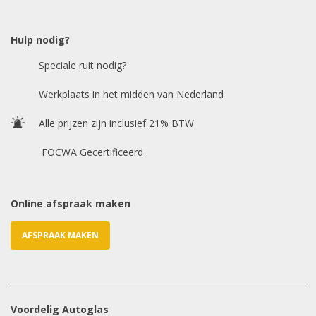
Model auto
*
Hulp nodig?
Speciale ruit nodig?
Chasis / VIN nummer
Werkplaats in het midden van Nederland
Alle prijzen zijn inclusief 21% BTW
E-mailadres
*
FOCWA Gecertificeerd
Online afspraak maken
AFSPRAAK MAKEN
Voordelig Autoglas