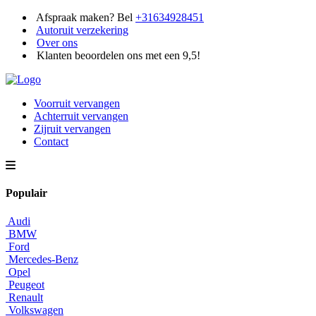
Afspraak maken? Bel
+31634928451
Autoruit verzekering
Over ons
Klanten beoordelen ons met een 9,5!
Voorruit vervangen
Achterruit vervangen
Zijruit vervangen
Contact
Populair
Audi
BMW
Ford
Mercedes-Benz
Opel
Peugeot
Renault
Volkswagen