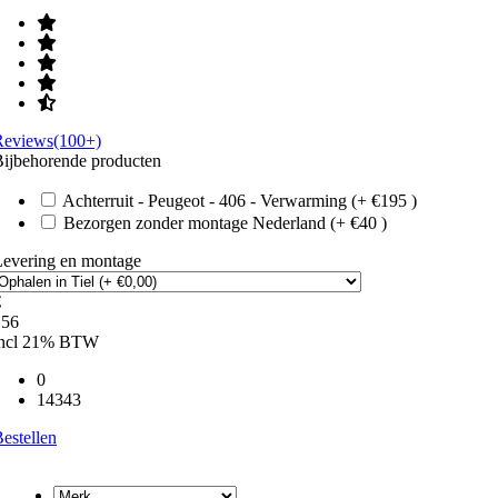
Reviews(100+)
ijbehorende producten
Achterruit - Peugeot - 406 - Verwarming (+ €195 )
Bezorgen zonder montage Nederland (+ €40 )
Levering en montage
€
156
incl 21% BTW
0
14343
estellen