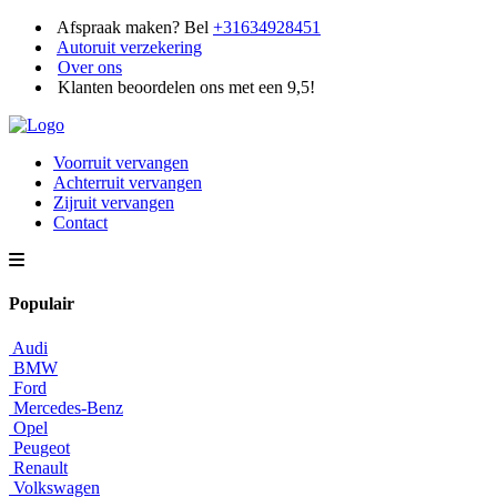
Afspraak maken? Bel
+31634928451
Autoruit verzekering
Over ons
Klanten beoordelen ons met een 9,5!
Voorruit vervangen
Achterruit vervangen
Zijruit vervangen
Contact
Populair
Audi
BMW
Ford
Mercedes-Benz
Opel
Peugeot
Renault
Volkswagen