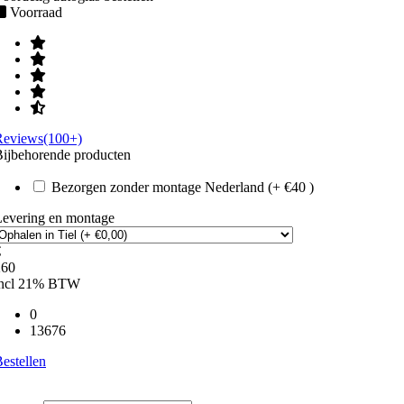
Voorraad
Reviews(100+)
ijbehorende producten
Bezorgen zonder montage Nederland (+ €40 )
Levering en montage
€
260
incl 21% BTW
0
13676
estellen