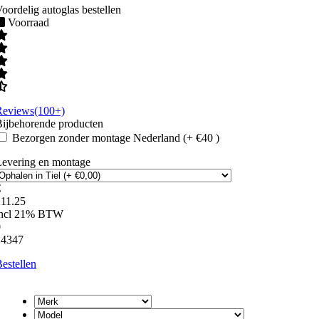
oordelig autoglas bestellen
Voorraad
Reviews(100+)
ijbehorende producten
Bezorgen zonder montage Nederland (+ €40 )
Levering en montage
€
211.25
incl 21% BTW
0
14347
estellen