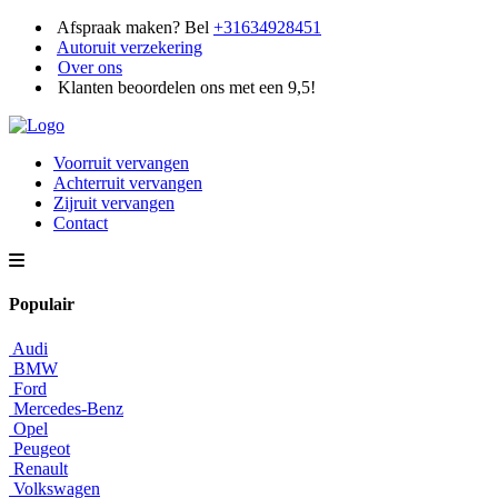
Afspraak maken? Bel
+31634928451
Autoruit verzekering
Over ons
Klanten beoordelen ons met een 9,5!
Voorruit vervangen
Achterruit vervangen
Zijruit vervangen
Contact
Populair
Audi
BMW
Ford
Mercedes-Benz
Opel
Peugeot
Renault
Volkswagen