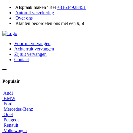
Afspraak maken? Bel
+31634928451
Autoruit verzekering
Over ons
Klanten beoordelen ons met een 9,5!
Voorruit vervangen
Achterruit vervangen
Zijruit vervangen
Contact
Populair
Audi
BMW
Ford
Mercedes-Benz
Opel
Peugeot
Renault
Volkswagen