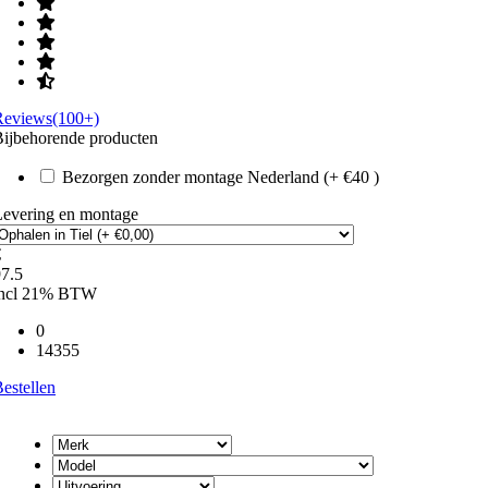
Reviews(100+)
ijbehorende producten
Bezorgen zonder montage Nederland (+ €40 )
Levering en montage
€
7.5
incl 21% BTW
0
14355
estellen