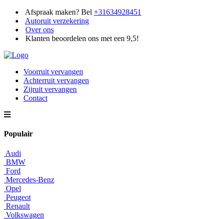
Afspraak maken? Bel
+31634928451
Autoruit verzekering
Over ons
Klanten beoordelen ons met een 9,5!
Voorruit vervangen
Achterruit vervangen
Zijruit vervangen
Contact
Populair
Audi
BMW
Ford
Mercedes-Benz
Opel
Peugeot
Renault
Volkswagen