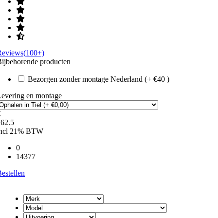
Reviews(100+)
ijbehorende producten
Bezorgen zonder montage Nederland (+ €40 )
Levering en montage
€
162.5
incl 21% BTW
0
14377
estellen