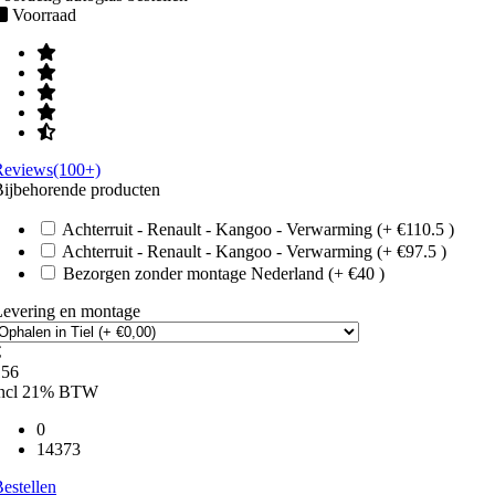
Voorraad
Reviews(100+)
ijbehorende producten
Achterruit - Renault - Kangoo - Verwarming (+ €110.5 )
Achterruit - Renault - Kangoo - Verwarming (+ €97.5 )
Bezorgen zonder montage Nederland (+ €40 )
Levering en montage
€
156
incl 21% BTW
0
14373
estellen