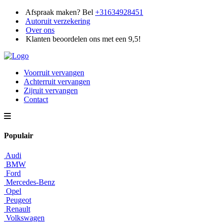
Afspraak maken? Bel
+31634928451
Autoruit verzekering
Over ons
Klanten beoordelen ons met een 9,5!
Voorruit vervangen
Achterruit vervangen
Zijruit vervangen
Contact
Populair
Audi
BMW
Ford
Mercedes-Benz
Opel
Peugeot
Renault
Volkswagen