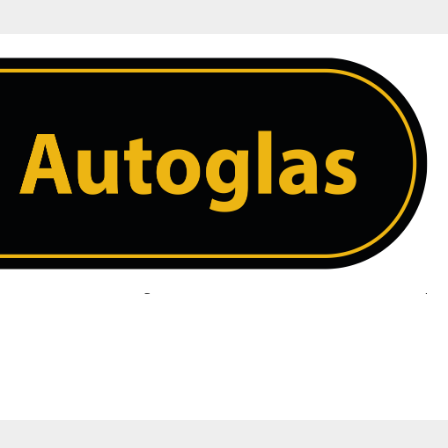
warming
 ruit. Heeft u een vraag over uw ruit neem dan contact met ons op. 