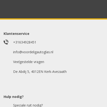
Uw merk auto
*
Model auto
*
Klantenservice
+31634928451
E-mailadres
info@voordeligautoglas.nl
*
Veelgestelde vragen
De Abdij 5, 4012EN Kerk-Avezaath
Hulp nodig?
Speciale ruit nodig?