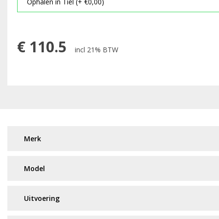
€
110.5
incl 21% BTW