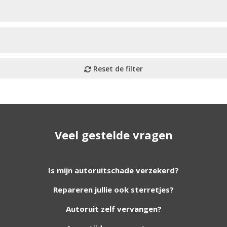
Veel gestelde vragen
utoruiten aan onze website. Staat uw ruit er niet tussen? G
Is mijn autoruitschade verzekerd?
Repareren jullie ook sterretjes?
foto van de ruit en uw auto gegevens.
Autoruit zelf vervangen?