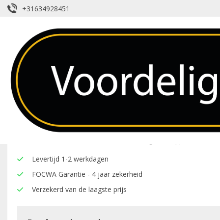
+31634928451
Achterruit – Renault – Master – Ver
Over dit product
Hier onder vindt u een overzicht van de eigenschappen van deze
Levertijd 1-2 werkdagen
FOCWA Garantie - 4 jaar zekerheid
Verzekerd van de laagste prijs