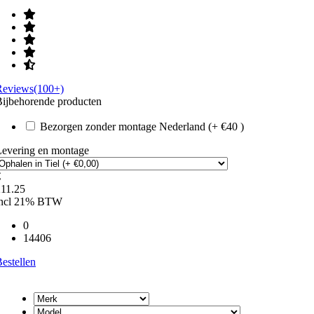
Reviews(100+)
ijbehorende producten
Bezorgen zonder montage Nederland (+ €40 )
Levering en montage
€
211.25
incl 21% BTW
0
14406
estellen