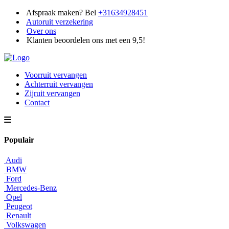
Afspraak maken? Bel
+31634928451
Autoruit verzekering
Over ons
Klanten beoordelen ons met een 9,5!
Voorruit vervangen
Achterruit vervangen
Zijruit vervangen
Contact
Populair
Audi
BMW
Ford
Mercedes-Benz
Opel
Peugeot
Renault
Volkswagen