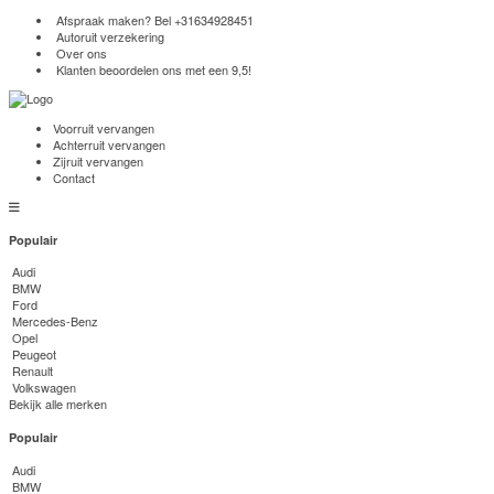
Afspraak maken? Bel
+31634928451
Autoruit verzekering
Over ons
Klanten beoordelen ons met een 9,5!
Voorruit vervangen
Achterruit vervangen
Zijruit vervangen
Contact
Populair
Audi
BMW
Ford
Mercedes-Benz
Opel
Peugeot
Renault
Volkswagen
Bekijk alle merken
Populair
Audi
BMW