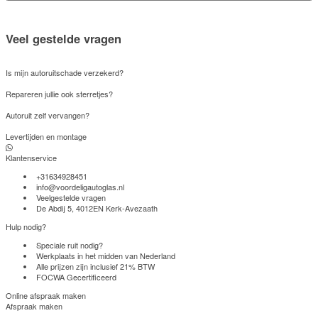
Veel gestelde vragen
Is mijn autoruitschade verzekerd?
Repareren jullie ook sterretjes?
Autoruit zelf vervangen?
Levertijden en montage
Klantenservice
+31634928451
info@voordeligautoglas.nl
Veelgestelde vragen
De Abdij 5, 4012EN Kerk-Avezaath
Hulp nodig?
Speciale ruit nodig?
Werkplaats in het midden van Nederland
Alle prijzen zijn inclusief 21% BTW
FOCWA Gecertificeerd
Online afspraak maken
Afspraak maken