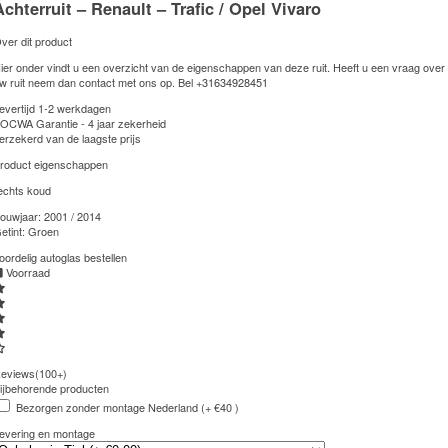
Achterruit – Renault – Trafic / Opel Vivaro
ver dit product
ier onder vindt u een overzicht van de eigenschappen van deze ruit. Heeft u een vraag over
w ruit neem dan contact met ons op. Bel
+31634928451
evertijd 1-2 werkdagen
OCWA Garantie - 4 jaar zekerheid
erzekerd van de laagste prijs
roduct eigenschappen
echts koud
ouwjaar:
2001 / 2014
etint:
Groen
oordelig autoglas bestellen
Voorraad
eviews(100+)
ijbehorende producten
Bezorgen zonder montage Nederland (+ €40 )
evering en montage