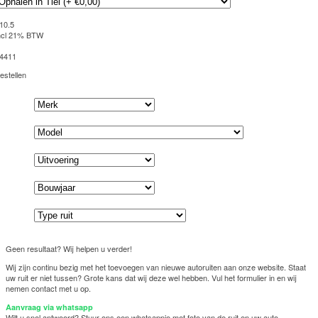
10.5
ncl 21% BTW
4411
estellen
Geen resultaat? Wij helpen u verder!
Wij zijn continu bezig met het toevoegen van nieuwe autoruiten aan onze website. Staat
uw ruit er niet tussen? Grote kans dat wij deze wel hebben. Vul het formulier in en wij
nemen contact met u op.
Aanvraag via whatsapp
Wilt u snel antwoord? Stuur ons een whatsappje met foto van de ruit en uw auto