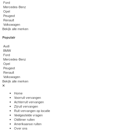
Ford
Mercedes-Benz
Opel
Peugeot
Renault
Volkswagen
Bekijk alle merken
Populair
Audi
BMW
Ford
Mercedes-Benz
Opel
Peugeot
Renault
Volkswagen
Bekijk alle merken
Home
Voorruit vervangen
Achterruit vervangen
Zijruit vervangen
Ruit vervangen op locatie
Veelgestelde vragen
Oldtimer ruiten
Amerikaanse ruiten
Over ons