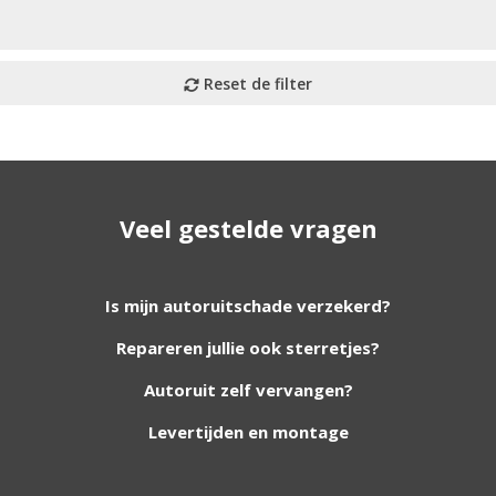
Veel gestelde vragen
utoruiten aan onze website. Staat uw ruit er niet tussen? G
Is mijn autoruitschade verzekerd?
Repareren jullie ook sterretjes?
foto van de ruit en uw auto gegevens.
Autoruit zelf vervangen?
Levertijden en montage
Bouwjaar
*