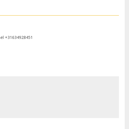
Bel
+31634928451