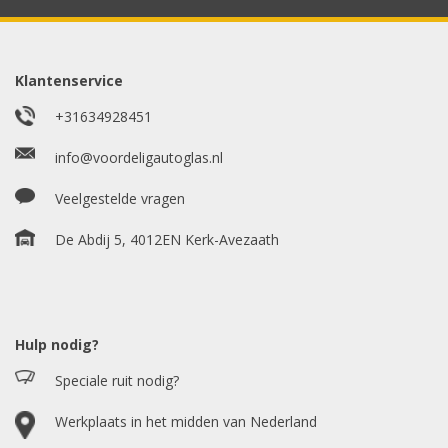
Model auto
*
Klantenservice
+31634928451
E-mailadres
info@voordeligautoglas.nl
*
Veelgestelde vragen
De Abdij 5, 4012EN Kerk-Avezaath
Hulp nodig?
Speciale ruit nodig?
Werkplaats in het midden van Nederland