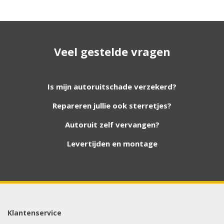
Geen resultaat? Wij helpen u
Veel gestelde vragen
verder!
Wij zijn continu bezig met het toevoegen van
Is mijn autoruitschade verzekerd?
nieuwe autoruiten aan onze website. Staat uw
Repareren jullie ook sterretjes?
ruit er niet tussen? Grote kans dat wij deze wel
hebben. Vul het formulier in en wij nemen
Autoruit zelf vervangen?
contact met u op.
Levertijden en montage
Aanvraag via whatsapp
Wilt u snel antwoord? Stuur ons een
whatsappje met foto van de ruit en uw auto
gegevens.
Klantenservice