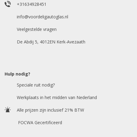
Uw merk auto
*
+31634928451
info@voordeligautoglas.nl
Veelgestelde vragen
Bouwjaar
*
De Abdij 5, 4012EN Kerk-Avezaath
Model auto
*
Hulp nodig?
Speciale ruit nodig?
Chasis / VIN nummer
Werkplaats in het midden van Nederland
Alle prijzen zijn inclusief 21% BTW
E-mailadres
*
FOCWA Gecertificeerd