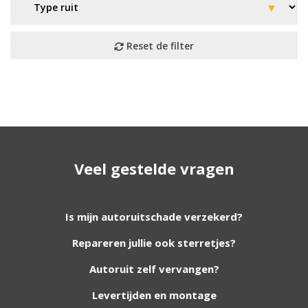
Geen resultaat? Wij helpen u
verder!
Veel gestelde vragen
Wij zijn continu bezig met het toevoegen van
nieuwe autoruiten aan onze website. Staat uw
ruit er niet tussen? Grote kans dat wij deze wel
Is mijn autoruitschade verzekerd?
hebben. Vul het formulier in en wij nemen
Repareren jullie ook sterretjes?
contact met u op.
Autoruit zelf vervangen?
Aanvraag via whatsapp
Wilt u snel antwoord? Stuur ons een
Levertijden en montage