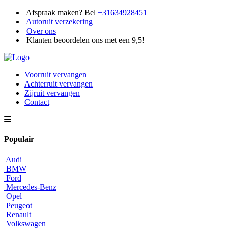
Afspraak maken? Bel
+31634928451
Autoruit verzekering
Over ons
Klanten beoordelen ons met een 9,5!
Voorruit vervangen
Achterruit vervangen
Zijruit vervangen
Contact
Populair
Audi
BMW
Ford
Mercedes-Benz
Opel
Peugeot
Renault
Volkswagen