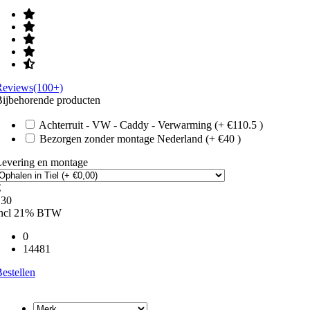
Reviews(100+)
ijbehorende producten
Achterruit - VW - Caddy - Verwarming (+ €110.5 )
Bezorgen zonder montage Nederland (+ €40 )
Levering en montage
€
130
incl 21% BTW
0
14481
estellen