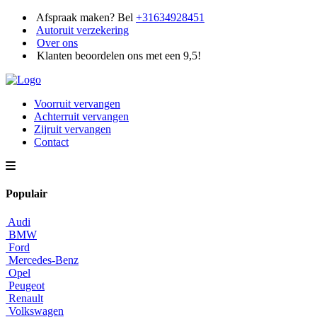
Afspraak maken? Bel
+31634928451
Autoruit verzekering
Over ons
Klanten beoordelen ons met een 9,5!
Voorruit vervangen
Achterruit vervangen
Zijruit vervangen
Contact
Populair
Audi
BMW
Ford
Mercedes-Benz
Opel
Peugeot
Renault
Volkswagen