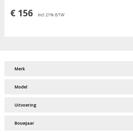
€
156
incl 21% BTW