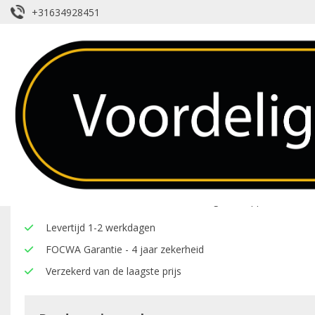
+31634928451
Achterruit – VW – Crafter – Privacy 
Over dit product
Hier onder vindt u een overzicht van de eigenschappen van deze
Levertijd 1-2 werkdagen
FOCWA Garantie - 4 jaar zekerheid
Verzekerd van de laagste prijs