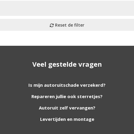
Veel gestelde vragen
utoruiten aan onze website. Staat uw ruit er niet tussen? G
Is mijn autoruitschade verzekerd?
Repareren jullie ook sterretjes?
foto van de ruit en uw auto gegevens.
Autoruit zelf vervangen?
Levertijden en montage
Bouwjaar
*