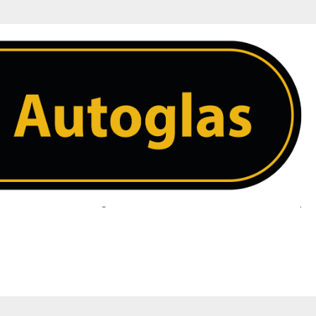
– Rechtsachter – Zonder Verwarming
 ruit. Heeft u een vraag over uw ruit neem dan contact met ons op. 