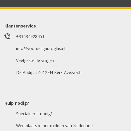
Model auto
*
Klantenservice
+31634928451
E-mailadres
info@voordeligautoglas.nl
*
Veelgestelde vragen
De Abdij 5, 4012EN Kerk-Avezaath
Hulp nodig?
Speciale ruit nodig?
Werkplaats in het midden van Nederland