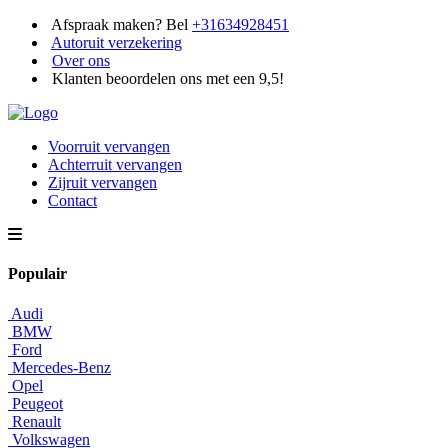
Afspraak maken? Bel
+31634928451
Autoruit verzekering
Over ons
Klanten beoordelen ons met een 9,5!
Voorruit vervangen
Achterruit vervangen
Zijruit vervangen
Contact
Populair
Audi
BMW
Ford
Mercedes-Benz
Opel
Peugeot
Renault
Volkswagen