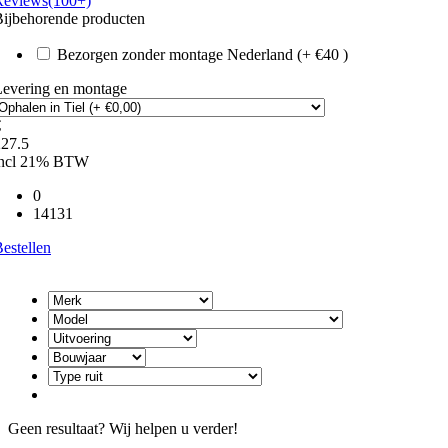
Reviews(100+)
ijbehorende producten
Bezorgen zonder montage Nederland (+ €40 )
Levering en montage
€
227.5
incl 21% BTW
0
14131
estellen
Geen resultaat? Wij helpen u verder!