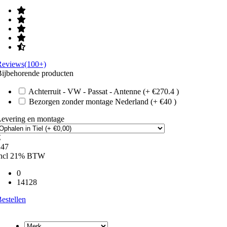
Reviews(100+)
ijbehorende producten
Achterruit - VW - Passat - Antenne (+ €270.4 )
Bezorgen zonder montage Nederland (+ €40 )
Levering en montage
€
247
incl 21% BTW
0
14128
estellen