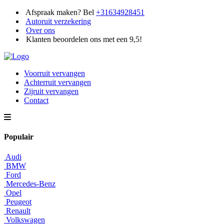
Afspraak maken? Bel
+31634928451
Autoruit verzekering
Over ons
Klanten beoordelen ons met een 9,5!
Voorruit vervangen
Achterruit vervangen
Zijruit vervangen
Contact
Populair
Audi
BMW
Ford
Mercedes-Benz
Opel
Peugeot
Renault
Volkswagen