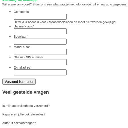
Wilt u snel antwoord? Stuur ons een whatsappje met foto van de ruit en uw auto gegevens.
Comments
Dit veld is bedoeld voor validatiedoeleinden en moet niet worden gewijzigd.
Uw merk auto
*
Bouwjaar
*
Model auto
*
Chasis / VIN nummer
E-mailadres
*
Veel gestelde vragen
Is mijn autoruitschade verzekerd?
Repareren jullie ook sterretjes?
Autoruit zelf vervangen?