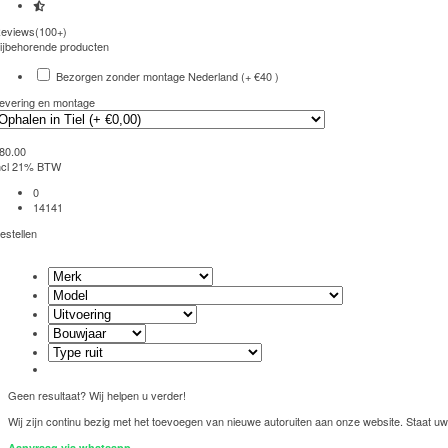
eviews(100+)
ijbehorende producten
Bezorgen zonder montage Nederland (+ €40 )
evering en montage
80.00
ncl 21% BTW
0
14141
estellen
Geen resultaat? Wij helpen u verder!
Wij zijn continu bezig met het toevoegen van nieuwe autoruiten aan onze website. Staat uw 
Aanvraag via whatsapp