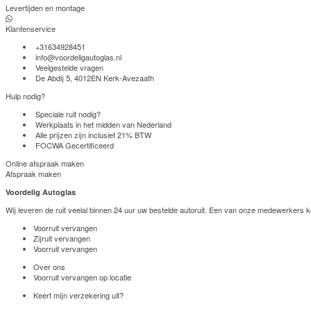
Levertijden en montage
Klantenservice
+31634928451
info@voordeligautoglas.nl
Veelgestelde vragen
De Abdij 5, 4012EN Kerk-Avezaath
Hulp nodig?
Speciale ruit nodig?
Werkplaats in het midden van Nederland
Alle prijzen zijn inclusief 21% BTW
FOCWA Gecertificeerd
Online afspraak maken
Afspraak maken
Voordelig Autoglas
Wij leveren de ruit veelal binnen 24 uur uw bestelde autoruit. Een van onze medewerkers k
Voorruit vervangen
Zijruit vervangen
Voorruit vervangen
Over ons
Voorruit vervangen op locatie
Keert mijn verzekering uit?