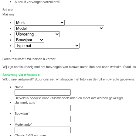
Autoruit vervangen verzekerd?
Bel ons
Mail ons
Geen resultaat? Wij helpen u verder!
Wij zijn continu bezig met het toevoegen van nieuwe autoruiten aan onze website. Staat uw 
Aanvraag via whatsapp
Wilt u snel antwoord? Stuur ons een whatsappje met foto van de ruit en uw auto gegevens.
Name
Dit veld is bedoeld voor validatiedoeleinden en moet niet worden gewijzigd.
Uw merk auto
*
Bouwjaar
*
Model auto
*
Chasis / VIN nummer