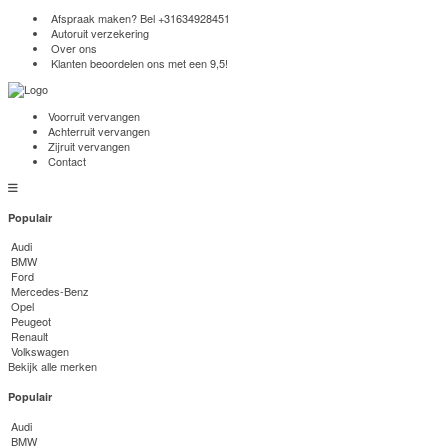
Afspraak maken? Bel
+31634928451
Autoruit verzekering
Over ons
Klanten beoordelen ons met een 9,5!
Voorruit vervangen
Achterruit vervangen
Zijruit vervangen
Contact
Populair
Audi
BMW
Ford
Mercedes-Benz
Opel
Peugeot
Renault
Volkswagen
Bekijk alle merken
Populair
Audi
BMW