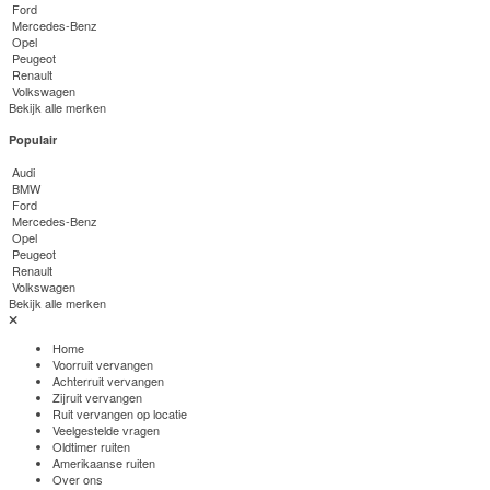
Ford
Mercedes-Benz
Opel
Peugeot
Renault
Volkswagen
Bekijk alle merken
Populair
Audi
BMW
Ford
Mercedes-Benz
Opel
Peugeot
Renault
Volkswagen
Bekijk alle merken
Home
Voorruit vervangen
Achterruit vervangen
Zijruit vervangen
Ruit vervangen op locatie
Veelgestelde vragen
Oldtimer ruiten
Amerikaanse ruiten
Over ons