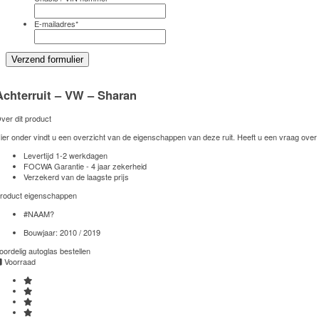
E-mailadres
*
Achterruit – VW – Sharan
ver dit product
ier onder vindt u een overzicht van de eigenschappen van deze ruit. Heeft u een vraag over
Levertijd 1-2 werkdagen
FOCWA Garantie - 4 jaar zekerheid
Verzekerd van de laagste prijs
roduct eigenschappen
#NAAM?
Bouwjaar:
2010 / 2019
oordelig autoglas bestellen
Voorraad