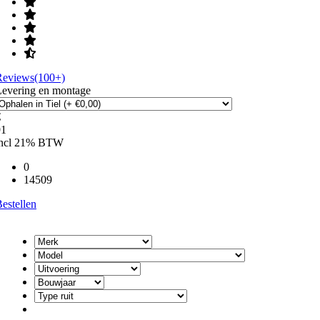
Reviews(100+)
Levering en montage
€
91
incl 21% BTW
0
14509
estellen