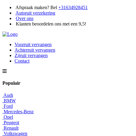
Afspraak maken? Bel
+31634928451
Autoruit verzekering
Over ons
Klanten beoordelen ons met een 9,5!
Voorruit vervangen
Achterruit vervangen
Zijruit vervangen
Contact
Populair
Audi
BMW
Ford
Mercedes-Benz
Opel
Peugeot
Renault
Volkswagen