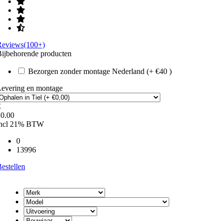
Reviews(100+)
ijbehorende producten
Bezorgen zonder montage Nederland (+ €40 )
Levering en montage
€
20.00
incl 21% BTW
0
13996
estellen