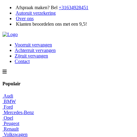
Afspraak maken? Bel
+31634928451
Autoruit verzekering
Over ons
Klanten beoordelen ons met een 9,5!
Voorruit vervangen
Achterruit vervangen
Zijruit vervangen
Contact
Populair
Audi
BMW
Ford
Mercedes-Benz
Opel
Peugeot
Renault
Volkswagen