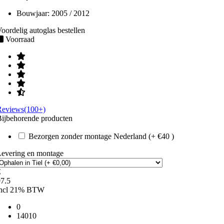
Bouwjaar:
2005 / 2012
oordelig autoglas bestellen
Voorraad
Reviews(100+)
ijbehorende producten
Bezorgen zonder montage Nederland (+ €40 )
Levering en montage
€
7.5
incl 21% BTW
0
14010