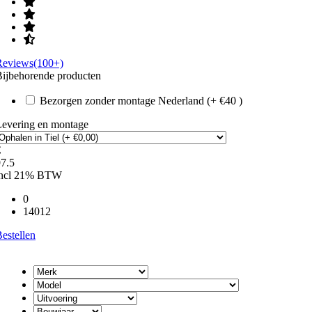
Reviews(100+)
ijbehorende producten
Bezorgen zonder montage Nederland (+ €40 )
Levering en montage
€
7.5
incl 21% BTW
0
14012
estellen