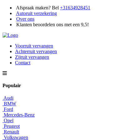
Afspraak maken? Bel
+31634928451
Autoruit verzekering
Over ons
Klanten beoordelen ons met een 9,5!
Voorruit vervangen
Achterruit vervangen
Zijruit vervangen
Contact
Populair
Audi
BMW
Ford
Mercedes-Benz
Opel
Peugeot
Renault
Volkswagen