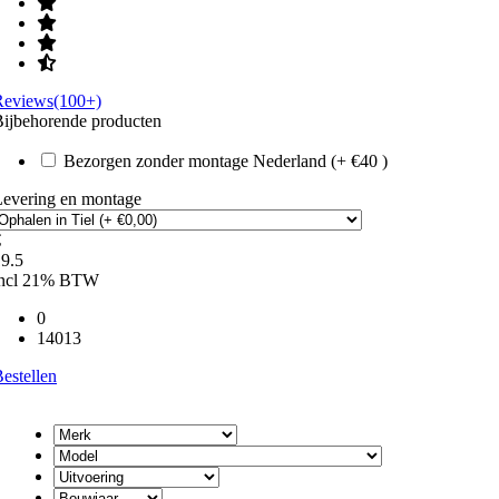
Reviews(100+)
ijbehorende producten
Bezorgen zonder montage Nederland (+ €40 )
Levering en montage
€
9.5
incl 21% BTW
0
14013
estellen