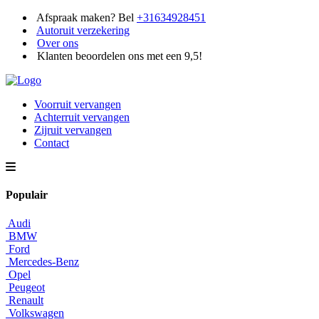
Afspraak maken? Bel
+31634928451
Autoruit verzekering
Over ons
Klanten beoordelen ons met een 9,5!
Voorruit vervangen
Achterruit vervangen
Zijruit vervangen
Contact
Populair
Audi
BMW
Ford
Mercedes-Benz
Opel
Peugeot
Renault
Volkswagen