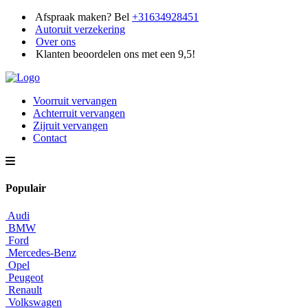
Afspraak maken? Bel
+31634928451
Autoruit verzekering
Over ons
Klanten beoordelen ons met een 9,5!
Voorruit vervangen
Achterruit vervangen
Zijruit vervangen
Contact
Populair
Audi
BMW
Ford
Mercedes-Benz
Opel
Peugeot
Renault
Volkswagen