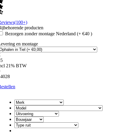
Reviews(100+)
ijbehorende producten
Bezorgen zonder montage Nederland (+ €40 )
Levering en montage
€
65
incl 21% BTW
0
14028
estellen