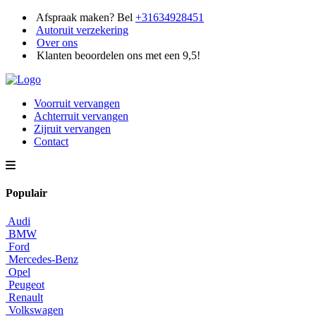
Afspraak maken? Bel
+31634928451
Autoruit verzekering
Over ons
Klanten beoordelen ons met een 9,5!
Voorruit vervangen
Achterruit vervangen
Zijruit vervangen
Contact
Populair
Audi
BMW
Ford
Mercedes-Benz
Opel
Peugeot
Renault
Volkswagen