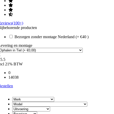
Reviews(100+)
ijbehorende producten
Bezorgen zonder montage Nederland (+ €40 )
Levering en montage
€
5.5
incl 21% BTW
0
14038
estellen