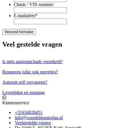
Chasis / VIN nummer
E-mailadres
*
Veel gestelde vragen
Is mijn autoruitschade verzekerd?
Repareren jullie ook sterretjes?
Autoruit zelf vervangen?
Levertijden en montage
Klantenservice
+31634928451
info@voordeligautoglas.nl
Veelgestelde vragen
De Abdij 5, 4012EN Kerk-Avezaath