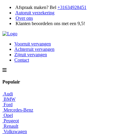
Afspraak maken? Bel
+31634928451
Autoruit verzekering
Over ons
Klanten beoordelen ons met een 9,5!
Voorruit vervangen
Achterruit vervangen
Zijruit vervangen
Contact
Populair
Audi
BMW
Ford
Mercedes-Benz
Opel
Peugeot
Renault
Volkswagen