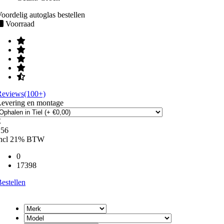
oordelig autoglas bestellen
Voorraad
Reviews(100+)
Levering en montage
€
156
incl 21% BTW
0
17398
estellen