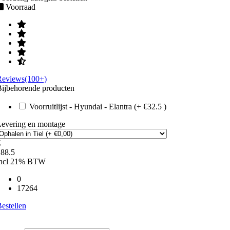
Voorraad
Reviews(100+)
ijbehorende producten
Voorruitlijst - Hyundai - Elantra (+ €32.5 )
Levering en montage
€
188.5
incl 21% BTW
0
17264
estellen