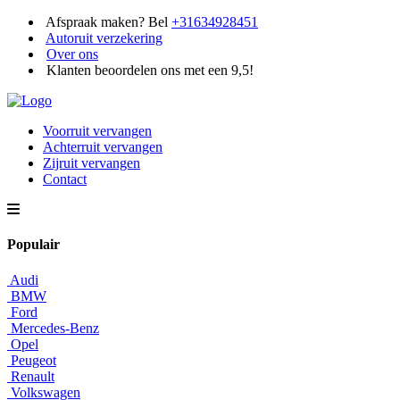
Afspraak maken? Bel
+31634928451
Autoruit verzekering
Over ons
Klanten beoordelen ons met een 9,5!
Voorruit vervangen
Achterruit vervangen
Zijruit vervangen
Contact
Populair
Audi
BMW
Ford
Mercedes-Benz
Opel
Peugeot
Renault
Volkswagen