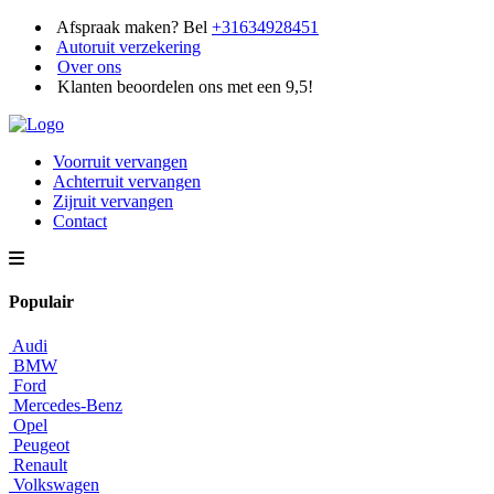
Afspraak maken? Bel
+31634928451
Autoruit verzekering
Over ons
Klanten beoordelen ons met een 9,5!
Voorruit vervangen
Achterruit vervangen
Zijruit vervangen
Contact
Populair
Audi
BMW
Ford
Mercedes-Benz
Opel
Peugeot
Renault
Volkswagen