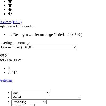
Reviews(100+)
ijbehorende producten
Bezorgen zonder montage Nederland (+ €40 )
Levering en montage
€
195.21
incl 21% BTW
0
17414
estellen