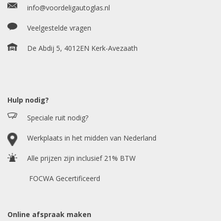
info@voordeligautoglas.nl
Veelgestelde vragen
Bouwjaar
*
De Abdij 5, 4012EN Kerk-Avezaath
Model auto
*
Hulp nodig?
Speciale ruit nodig?
Chasis / VIN nummer
Werkplaats in het midden van Nederland
Alle prijzen zijn inclusief 21% BTW
E-mailadres
*
FOCWA Gecertificeerd
Online afspraak maken