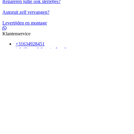
Repareren jullie ook sterretjes?
Autoruit zelf vervangen?
Levertijden en montage
Klantenservice
+31634928451
info@voordeligautoglas.nl
Veelgestelde vragen
De Abdij 5, 4012EN Kerk-Avezaath
Hulp nodig?
Speciale ruit nodig?
Werkplaats in het midden van Nederland
Alle prijzen zijn inclusief 21% BTW
FOCWA Gecertificeerd
Online afspraak maken
Afspraak maken
Voordelig Autoglas
Wij leveren de ruit veelal binnen 24 uur uw bestelde autoruit. Een