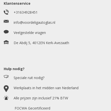
Klantenservice
Uw merk auto
*
+31634928451
info@voordeligautoglas.nl
Veelgestelde vragen
Bouwjaar
*
De Abdij 5, 4012EN Kerk-Avezaath
Model auto
*
Hulp nodig?
Speciale ruit nodig?
Chasis / VIN nummer
Werkplaats in het midden van Nederland
Alle prijzen zijn inclusief 21% BTW
E-mailadres
*
FOCWA Gecertificeerd