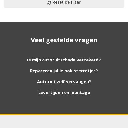
Geen resultaat? Wij helpen u
Veel gestelde vragen
verder!
Wij zijn continu bezig met het toevoegen van
Is mijn autoruitschade verzekerd?
nieuwe autoruiten aan onze website. Staat uw
Repareren jullie ook sterretjes?
ruit er niet tussen? Grote kans dat wij deze wel
hebben. Vul het formulier in en wij nemen
Autoruit zelf vervangen?
contact met u op.
Levertijden en montage
Aanvraag via whatsapp
Wilt u snel antwoord? Stuur ons een
whatsappje met foto van de ruit en uw auto
gegevens.