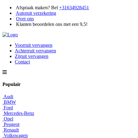
Afspraak maken? Bel
+31634928451
Autoruit verzekering
Over ons
Klanten beoordelen ons met een 9,5!
Voorruit vervangen
Achterruit vervangen
Zijruit vervangen
Contact
Populair
Audi
BMW
Ford
Mercedes-Benz
Opel
Peugeot
Renault
Volkswagen