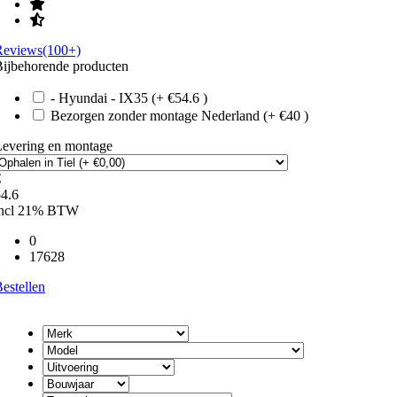
Reviews(100+)
ijbehorende producten
- Hyundai - IX35 (+ €54.6 )
Bezorgen zonder montage Nederland (+ €40 )
Levering en montage
€
4.6
incl 21% BTW
0
17628
estellen