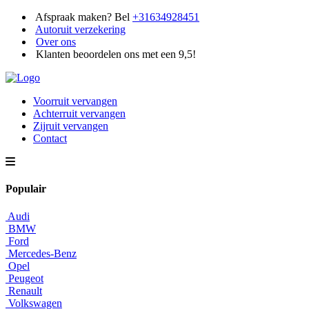
Afspraak maken? Bel
+31634928451
Autoruit verzekering
Over ons
Klanten beoordelen ons met een 9,5!
Voorruit vervangen
Achterruit vervangen
Zijruit vervangen
Contact
Populair
Audi
BMW
Ford
Mercedes-Benz
Opel
Peugeot
Renault
Volkswagen