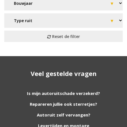
Geen resultaat? Wij helpen u
Veel gestelde vragen
verder!
Wij zijn continu bezig met het toevoegen van
Is mijn autoruitschade verzekerd?
nieuwe autoruiten aan onze website. Staat uw
Repareren jullie ook sterretjes?
ruit er niet tussen? Grote kans dat wij deze wel
hebben. Vul het formulier in en wij nemen
Autoruit zelf vervangen?
contact met u op.
Levertijden en montage