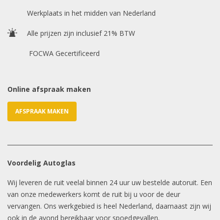
Chasis / VIN nummer
Werkplaats in het midden van Nederland
Alle prijzen zijn inclusief 21% BTW
E-mailadres
*
FOCWA Gecertificeerd
Online afspraak maken
AFSPRAAK MAKEN
Voordelig Autoglas
Wij leveren de ruit veelal binnen 24 uur uw bestelde autoruit. Een
van onze medewerkers komt de ruit bij u voor de deur
vervangen. Ons werkgebied is heel Nederland, daarnaast zijn wij
ook in de avond bereikbaar voor spoedgevallen.