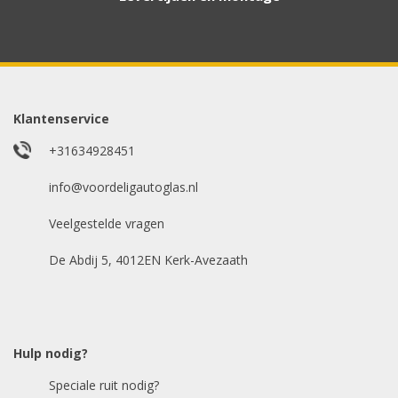
Aanvraag via whatsapp
Wilt u snel antwoord? Stuur ons een
whatsappje met foto van de ruit en uw auto
gegevens.
Klantenservice
Uw merk auto
*
+31634928451
info@voordeligautoglas.nl
Veelgestelde vragen
Bouwjaar
*
De Abdij 5, 4012EN Kerk-Avezaath
Model auto
*
Hulp nodig?
Speciale ruit nodig?