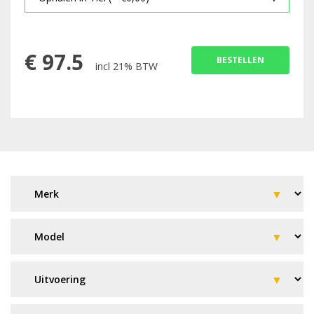
€
97.5
BESTELLEN
incl 21% BTW