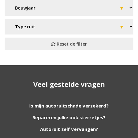
Geen resultaat? Wij helpen u
Veel gestelde vragen
verder!
Wij zijn continu bezig met het toevoegen van
Is mijn autoruitschade verzekerd?
nieuwe autoruiten aan onze website. Staat uw
Repareren jullie ook sterretjes?
ruit er niet tussen? Grote kans dat wij deze wel
hebben. Vul het formulier in en wij nemen
Autoruit zelf vervangen?
contact met u op.