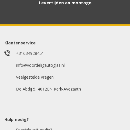
Levertijden en montage
Aanvraag via whatsapp
Wilt u snel antwoord? Stuur ons een
whatsappje met foto van de ruit en uw auto
gegevens.
Klantenservice
Uw merk auto
*
+31634928451
info@voordeligautoglas.nl
Veelgestelde vragen
Bouwjaar
*
De Abdij 5, 4012EN Kerk-Avezaath
Model auto
*
Hulp nodig?
Speciale ruit nodig?