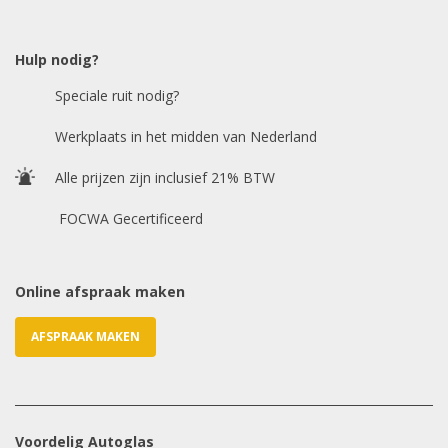
Model auto
*
Hulp nodig?
Speciale ruit nodig?
Chasis / VIN nummer
Werkplaats in het midden van Nederland
Alle prijzen zijn inclusief 21% BTW
E-mailadres
*
FOCWA Gecertificeerd
Online afspraak maken
AFSPRAAK MAKEN
Voordelig Autoglas