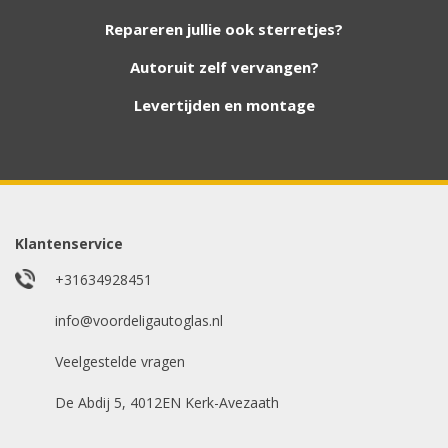
nieuwe autoruiten aan onze website. Staat uw
Repareren jullie ook sterretjes?
ruit er niet tussen? Grote kans dat wij deze wel
hebben. Vul het formulier in en wij nemen
Autoruit zelf vervangen?
contact met u op.
Levertijden en montage
Aanvraag via whatsapp
Wilt u snel antwoord? Stuur ons een
whatsappje met foto van de ruit en uw auto
gegevens.
Klantenservice
Uw merk auto
*
+31634928451
info@voordeligautoglas.nl
Veelgestelde vragen
Bouwjaar
*
De Abdij 5, 4012EN Kerk-Avezaath