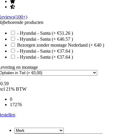
Reviews(100+)
ijbehorende producten
- Hyundai - Santa (+ €51.26 )
- Hyundai - Santa (+ €46.57 )
Bezorgen zonder montage Nederland (+ €40 )
- Hyundai - Santa (+ €37.64 )
- Hyundai - Santa (+ €37.64 )
Levering en montage
€
70.59
incl 21% BTW
0
17276
estellen