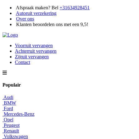
Afspraak maken? Bel
+31634928451
Autoruit verzekering
Over ons
Klanten beoordelen ons met een 9,5!
Voorruit vervangen
Achterruit vervangen
Zijruit vervangen
Contact
Populair
Audi
BMW
Ford
Mercedes-Benz
Opel
Peugeot
Renault
Volkswagen