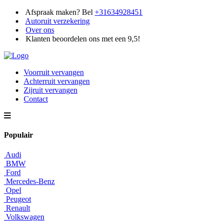
Afspraak maken? Bel
+31634928451
Autoruit verzekering
Over ons
Klanten beoordelen ons met een 9,5!
Voorruit vervangen
Achterruit vervangen
Zijruit vervangen
Contact
Populair
Audi
BMW
Ford
Mercedes-Benz
Opel
Peugeot
Renault
Volkswagen