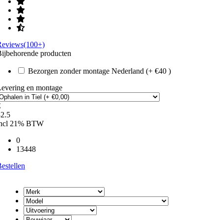
Reviews(100+)
ijbehorende producten
Bezorgen zonder montage Nederland (+ €40 )
Levering en montage
€
2.5
incl 21% BTW
0
13448
estellen