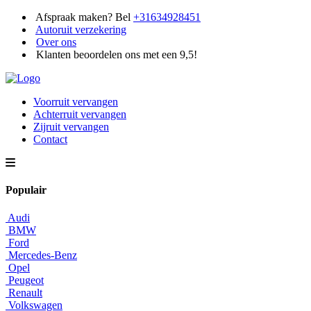
Afspraak maken? Bel
+31634928451
Autoruit verzekering
Over ons
Klanten beoordelen ons met een 9,5!
Voorruit vervangen
Achterruit vervangen
Zijruit vervangen
Contact
Populair
Audi
BMW
Ford
Mercedes-Benz
Opel
Peugeot
Renault
Volkswagen