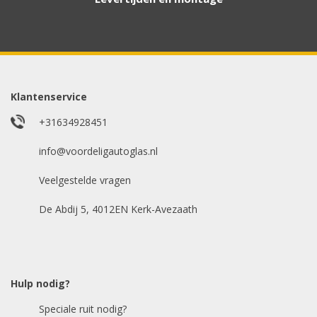
Aanvraag via whatsapp
Wilt u snel antwoord? Stuur ons een
whatsappje met foto van de ruit en uw auto
gegevens.
Klantenservice
Uw merk auto
*
+31634928451
info@voordeligautoglas.nl
Veelgestelde vragen
Bouwjaar
*
De Abdij 5, 4012EN Kerk-Avezaath
Model auto
*
Hulp nodig?
Speciale ruit nodig?