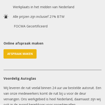
Chasis / VIN nummer
Werkplaats in het midden van Nederland
Alle prijzen zijn inclusief 21% BTW
E-mailadres
*
FOCWA Gecertificeerd
Online afspraak maken
AFSPRAAK MAKEN
Voordelig Autoglas
Wij leveren de ruit veelal binnen 24 uur uw bestelde autoruit. Een
van onze medewerkers komt de ruit bij u voor de deur
vervangen. Ons werkgebied is heel Nederland, daarnaast zijn wij
ook in de avond bereikbaar voor spoedgevallen.