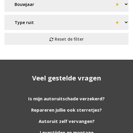
Geen resultaat? Wij helpen u
Veel gestelde vragen
verder!
Wij zijn continu bezig met het toevoegen van
Is mijn autoruitschade verzekerd?
nieuwe autoruiten aan onze website. Staat uw
Repareren jullie ook sterretjes?
ruit er niet tussen? Grote kans dat wij deze wel
hebben. Vul het formulier in en wij nemen
Autoruit zelf vervangen?
contact met u op.
Levertijden en montage