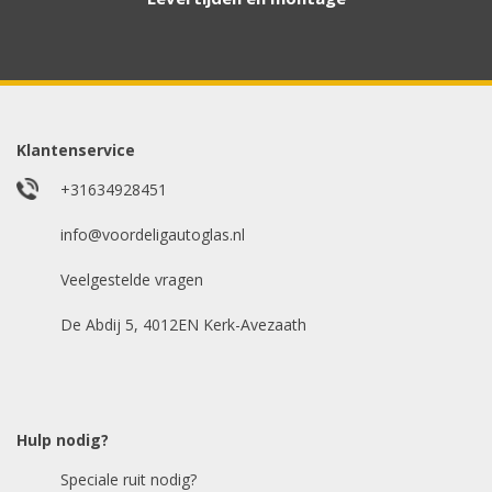
Aanvraag via whatsapp
Wilt u snel antwoord? Stuur ons een
whatsappje met foto van de ruit en uw auto
gegevens.
Klantenservice
Uw merk auto
*
+31634928451
info@voordeligautoglas.nl
Veelgestelde vragen
Bouwjaar
*
De Abdij 5, 4012EN Kerk-Avezaath
Model auto
*
Hulp nodig?
Speciale ruit nodig?