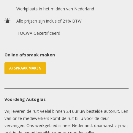
Chasis / VIN nummer
Werkplaats in het midden van Nederland
Alle prijzen zijn inclusief 21% BTW
E-mailadres
*
FOCWA Gecertificeerd
Online afspraak maken
AFSPRAAK MAKEN
Voordelig Autoglas
Wij leveren de ruit veelal binnen 24 uur uw bestelde autoruit. Een
van onze medewerkers komt de ruit bij u voor de deur
vervangen. Ons werkgebied is heel Nederland, daarnaast zijn wij
ook in de avond bereikbaar voor spoedgevallen.