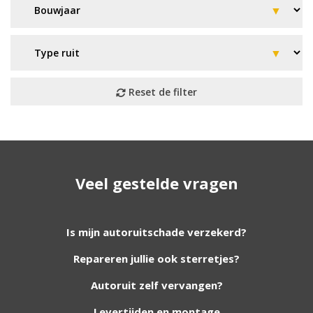
Geen resultaat? Wij helpen u
Veel gestelde vragen
verder!
Wij zijn continu bezig met het toevoegen van
Is mijn autoruitschade verzekerd?
nieuwe autoruiten aan onze website. Staat uw
Repareren jullie ook sterretjes?
ruit er niet tussen? Grote kans dat wij deze wel
hebben. Vul het formulier in en wij nemen
Autoruit zelf vervangen?
contact met u op.
Levertijden en montage