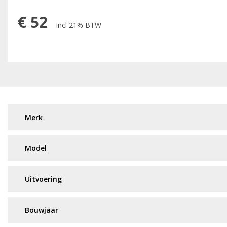
€
52
incl 21% BTW