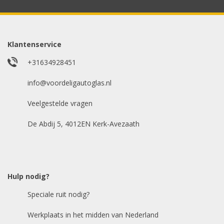
Model auto
*
Klantenservice
+31634928451
E-mailadres
info@voordeligautoglas.nl
*
Veelgestelde vragen
De Abdij 5, 4012EN Kerk-Avezaath
Hulp nodig?
Speciale ruit nodig?
Werkplaats in het midden van Nederland