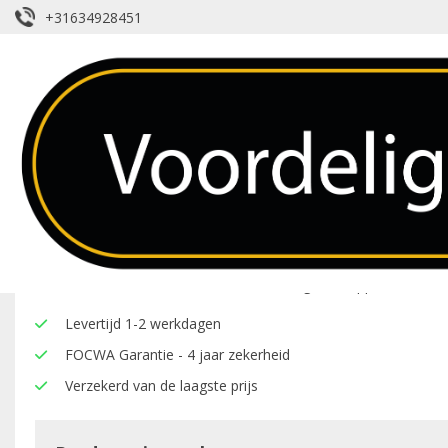
+31634928451
Lijsten – Hyundai – Sonata
Over dit product
Hier onder vindt u een overzicht van de eigenschappen van deze
Levertijd 1-2 werkdagen
FOCWA Garantie - 4 jaar zekerheid
Verzekerd van de laagste prijs