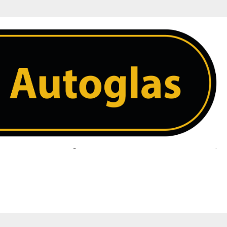
 ruit. Heeft u een vraag over uw ruit neem dan contact met ons op. 