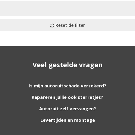
Veel gestelde vragen
utoruiten aan onze website. Staat uw ruit er niet tussen? G
Is mijn autoruitschade verzekerd?
Repareren jullie ook sterretjes?
foto van de ruit en uw auto gegevens.
Autoruit zelf vervangen?
Levertijden en montage
Bouwjaar
*