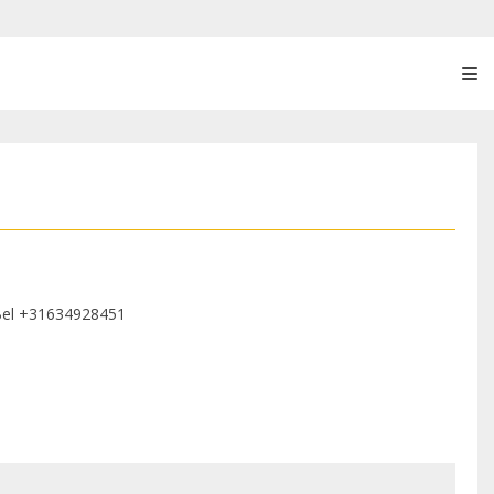
Bel
+31634928451