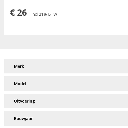
€
26
incl 21% BTW