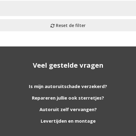
Veel gestelde vragen
utoruiten aan onze website. Staat uw ruit er niet tussen? G
Is mijn autoruitschade verzekerd?
Repareren jullie ook sterretjes?
foto van de ruit en uw auto gegevens.
Autoruit zelf vervangen?
Levertijden en montage
Bouwjaar
*