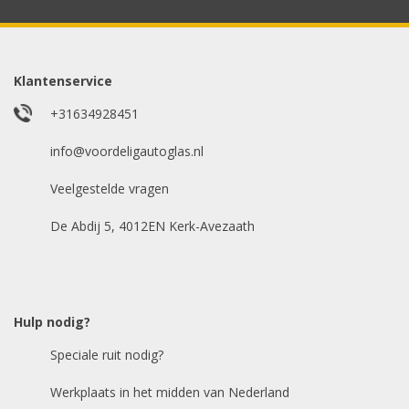
Model auto
*
Klantenservice
+31634928451
E-mailadres
info@voordeligautoglas.nl
*
Veelgestelde vragen
De Abdij 5, 4012EN Kerk-Avezaath
Hulp nodig?
Speciale ruit nodig?
Werkplaats in het midden van Nederland