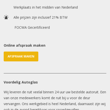
Chasis / VIN nummer
Werkplaats in het midden van Nederland
Alle prijzen zijn inclusief 21% BTW
E-mailadres
*
FOCWA Gecertificeerd
Online afspraak maken
AFSPRAAK MAKEN
Voordelig Autoglas
Wij leveren de ruit veelal binnen 24 uur uw bestelde autoruit. Een
van onze medewerkers komt de ruit bij u voor de deur
vervangen. Ons werkgebied is heel Nederland, daarnaast zijn wij
ook in de avond bereikbaar voor spoedgevallen.