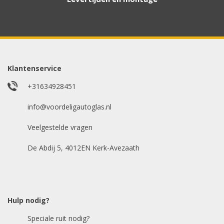
Aanvraag via whatsapp
Wilt u snel antwoord? Stuur ons een
whatsappje met foto van de ruit en uw auto
gegevens.
Klantenservice
Uw merk auto
*
+31634928451
info@voordeligautoglas.nl
Veelgestelde vragen
Bouwjaar
*
De Abdij 5, 4012EN Kerk-Avezaath
Model auto
*
Hulp nodig?
Speciale ruit nodig?