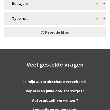
Geen resultaat? Wij helpen u
Veel gestelde vragen
verder!
Wij zijn continu bezig met het toevoegen van
Is mijn autoruitschade verzekerd?
nieuwe autoruiten aan onze website. Staat uw
Repareren jullie ook sterretjes?
ruit er niet tussen? Grote kans dat wij deze wel
hebben. Vul het formulier in en wij nemen
Autoruit zelf vervangen?
contact met u op.
Levertijden en montage