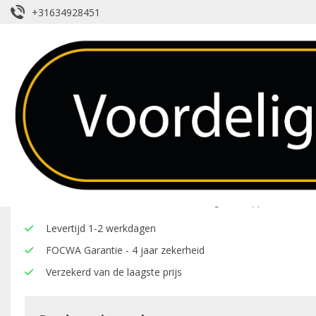
+31634928451
Lijsten – Kia – Carens
Over dit product
Hier onder vindt u een overzicht van de eigenschappen van deze
Levertijd 1-2 werkdagen
FOCWA Garantie - 4 jaar zekerheid
Verzekerd van de laagste prijs