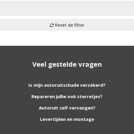
Veel gestelde vragen
utoruiten aan onze website. Staat uw ruit er niet tussen? G
Is mijn autoruitschade verzekerd?
Repareren jullie ook sterretjes?
foto van de ruit en uw auto gegevens.
Autoruit zelf vervangen?
Levertijden en montage
Bouwjaar
*