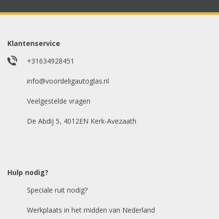
Model auto
*
Klantenservice
+31634928451
E-mailadres
info@voordeligautoglas.nl
*
Veelgestelde vragen
De Abdij 5, 4012EN Kerk-Avezaath
Hulp nodig?
Speciale ruit nodig?
Werkplaats in het midden van Nederland