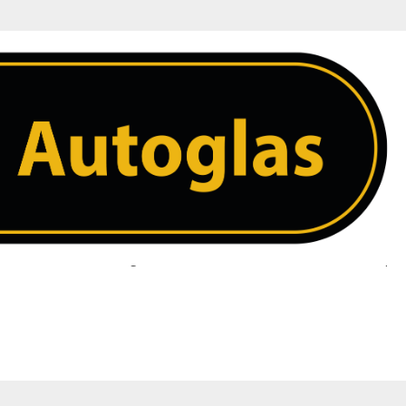
 ruit. Heeft u een vraag over uw ruit neem dan contact met ons op. 