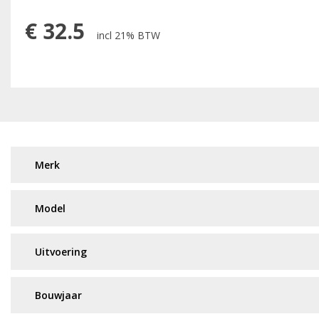
€
32.5
incl 21% BTW