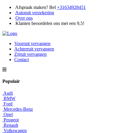
Afspraak maken? Bel
+31634928451
Autoruit verzekering
Over ons
Klanten beoordelen ons met een 9,5!
Voorruit vervangen
Achterruit vervangen
Zijruit vervangen
Contact
Populair
Audi
BMW
Ford
Mercedes-Benz
Opel
Peugeot
Renault
Volkswagen