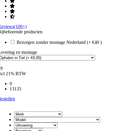
Reviews(100+)
ijbehorende producten
Bezorgen zonder montage Nederland (+ €40 )
Levering en montage
€
39
incl 21% BTW
0
13135
estellen