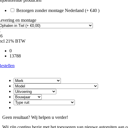
ijbehorende producten
Bezorgen zonder montage Nederland (+ €40 )
Levering en montage
€
26
incl 21% BTW
0
13788
estellen
Geen resultaat? Wij helpen u verder!
Wij zijn continu bezig met het toevoegen van nieuwe autoruiten aan on