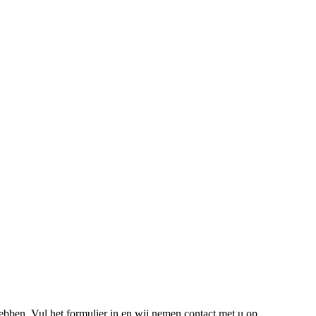
hebben. Vul het formulier in en wij nemen contact met u op.