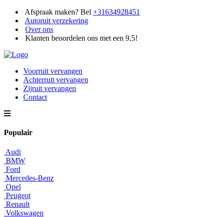
Afspraak maken? Bel
+31634928451
Autoruit verzekering
Over ons
Klanten beoordelen ons met een 9,5!
Voorruit vervangen
Achterruit vervangen
Zijruit vervangen
Contact
Populair
Audi
BMW
Ford
Mercedes-Benz
Opel
Peugeot
Renault
Volkswagen