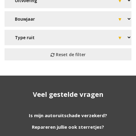
Geen resultaat? Wij helpen u
Veel gestelde vragen
verder!
Wij zijn continu bezig met het toevoegen van
Is mijn autoruitschade verzekerd?
nieuwe autoruiten aan onze website. Staat uw
Repareren jullie ook sterretjes?
ruit er niet tussen? Grote kans dat wij deze wel