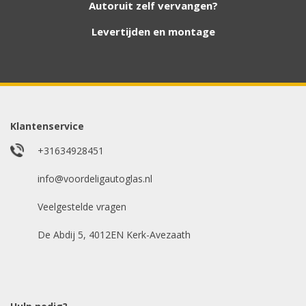
hebben. Vul het formulier in en wij nemen
Autoruit zelf vervangen?
contact met u op.
Levertijden en montage
Aanvraag via whatsapp
Wilt u snel antwoord? Stuur ons een
whatsappje met foto van de ruit en uw auto
gegevens.
Klantenservice
Uw merk auto
*
+31634928451
info@voordeligautoglas.nl
Veelgestelde vragen
Bouwjaar
*
De Abdij 5, 4012EN Kerk-Avezaath
Model auto
*