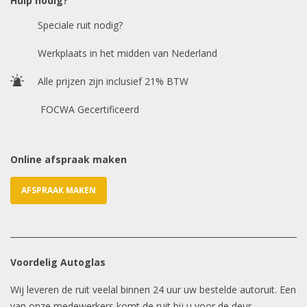
Hulp nodig?
Speciale ruit nodig?
Chasis / VIN nummer
Werkplaats in het midden van Nederland
Alle prijzen zijn inclusief 21% BTW
E-mailadres
*
FOCWA Gecertificeerd
Online afspraak maken
AFSPRAAK MAKEN
Voordelig Autoglas
Wij leveren de ruit veelal binnen 24 uur uw bestelde autoruit. Een
van onze medewerkers komt de ruit bij u voor de deur